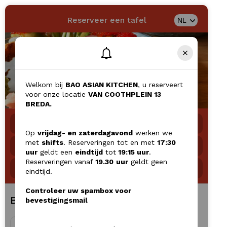
Reserveer een tafel
Welkom bij
BAO ASIAN KITCHEN
, u reserveert
voor onze locatie
VAN COOTHPLEIN 13
BREDA.
Arrangement
Reservations
Op
vrijdag- en zaterdagavond
werken we
met
shifts
. Reserveringen tot en met
17:30
Personen
2
uur
geldt een
eindtijd
tot
19:15 uur
.
Reserveringen vanaf
19.30
uur
geldt geen
Datum
Vandaag
eindtijd.
Controleer uw spambox voor
Beschikbare tijd
bevestigingsmail